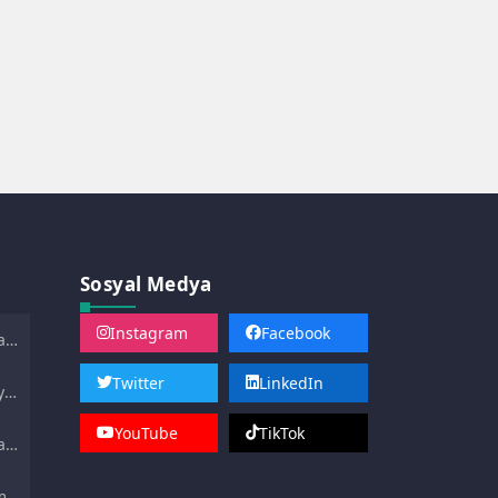
Sosyal Medya
Instagram
Facebook
ası
Twitter
LinkedIn
yle
YouTube
TikTok
an
min