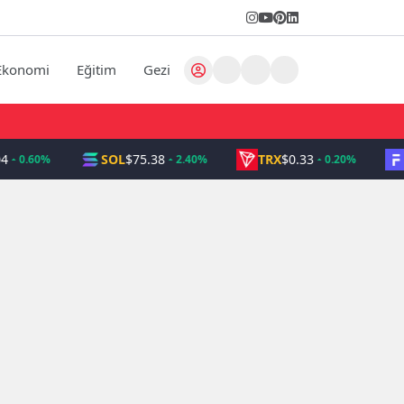
Ekonomi
Eğitim
Gezi
SOL
$75.38
TRX
$0.33
0.60%
2.40%
0.20%