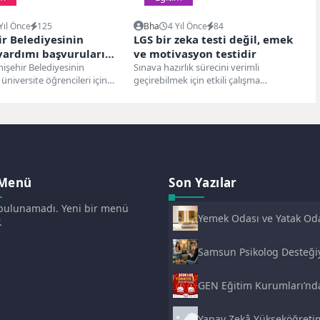
Yıl Önce
125
Bha
4 Yıl Önce
84
ir Belediyesinin
LGS bir zeka testi değil, emek
yardımı başvuruları
ve motivasyon testidir
işehir Belediyesinin
Sınava hazırlık sürecini verimli
 üniversite öğrencileri için
geçirebilmek için etkili çalışma
2022-2023 yılı dönemini
yöntemleri benimsemek çok önemli
ğitim yardımı başvuruları...
Lise ve...
 Menü
Son Yazılar
ulunamadı. Yeni bir menü
Yemek Odası ve Yatak Od
.
Seçiminde Uzun Yıllar
Memnun Kalmanın Püf
Samsun Psikolog Desteği
Noktaları
Daha Dengeli Bir Yaşam:
Atakum’da Psikolojik
GEN Eğitim Kurumları’nd
Danışmanlığın Önemi
2026 LGS’de Çifte Türkiye
Birinciliği
Yapay Zekâ Yükseköğreti