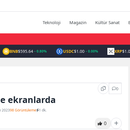
Teknoloji
Magazin
Kültür Sanat
BNB
$595.64
USDC
$1.00
XRP
$1.04
0.80%
0.00%
0
le ekranlarda
y 2023
98 Görüntüleme
1 dk.
0