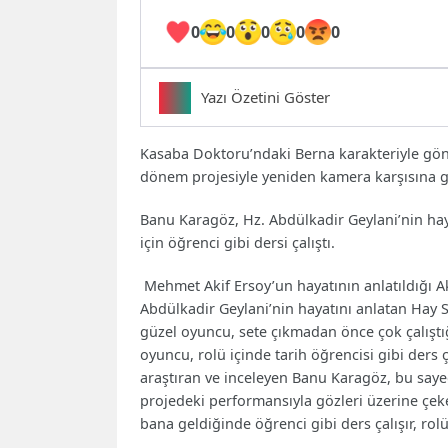
0
0
0
0
0
Yazı Özetini Göster
Özet bulunamadı.
Kasaba Doktoru’ndaki Berna karakteriyle gönü
dönem projesiyle yeniden kamera karşısına g
Banu Karagöz, Hz. Abdülkadir Geylani’nin hayat
için öğrenci gibi dersi çalıştı.
Mehmet Akif Ersoy’un hayatının anlatıldığı A
Abdülkadir Geylani’nin hayatını anlatan Hay S
güzel oyuncu, sete çıkmadan önce çok çalıştığ
oyuncu, rolü içinde tarih öğrencisi gibi ders ç
araştıran ve inceleyen Banu Karagöz, bu saye
projedeki performansıyla gözleri üzerine çeke
bana geldiğinde öğrenci gibi ders çalışır, rol