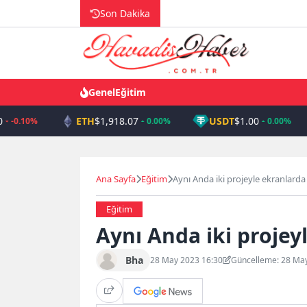
Skip
Son Dakika
to
content
Genel
Eğitim
ETH
$1,918.07
USDT
$1.00
-0.10%
0.00%
0.00%
Ana Sayfa
Eğitim
Aynı Anda iki projeyle ekranlarda
Eğitim
Aynı Anda iki projey
Bha
28 May 2023 16:30
Güncelleme: 28 Ma