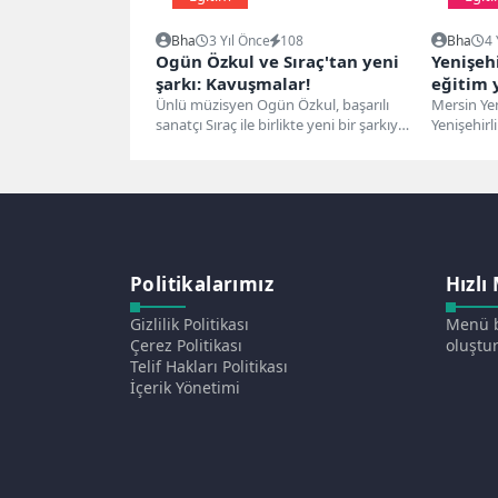
Bha
3 Yıl Önce
108
Bha
4 
Ogün Özkul ve Sıraç'tan yeni
Yenişeh
şarkı: Kavuşmalar!
eğitim 
Ünlü müzisyen Ogün Özkul, başarılı
başladı
Mersin Yen
sanatçı Sıraç ile birlikte yeni bir şarkıya
Yenişehirli
imza attı. "Kavuşmalar"...
yapacağı 
kapsayan e
Politikalarımız
Hızlı
Gizlilik Politikası
Menü b
Çerez Politikası
oluştur
Telif Hakları Politikası
İçerik Yönetimi