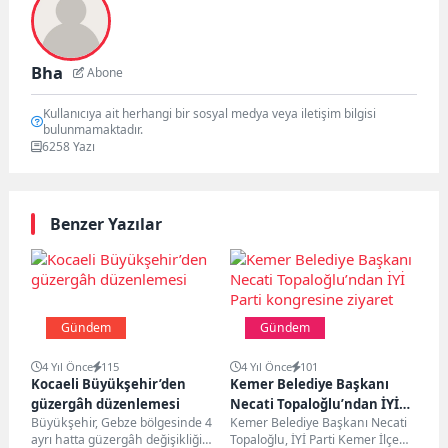
Bha
Abone
Kullanıcıya ait herhangi bir sosyal medya veya iletişim bilgisi
bulunmamaktadır.
6258 Yazı
Benzer Yazılar
Gündem
Gündem
4 Yıl Önce
115
4 Yıl Önce
101
Kocaeli Büyükşehir’den
Kemer Belediye Başkanı
güzergâh düzenlemesi
Necati Topaloğlu’ndan İYİ
Büyükşehir, Gebze bölgesinde 4
Kemer Belediye Başkanı Necati
Parti kongresine ziyaret
ayrı hatta güzergâh değişikliğine
Topaloğlu, İYİ Parti Kemer İlçe