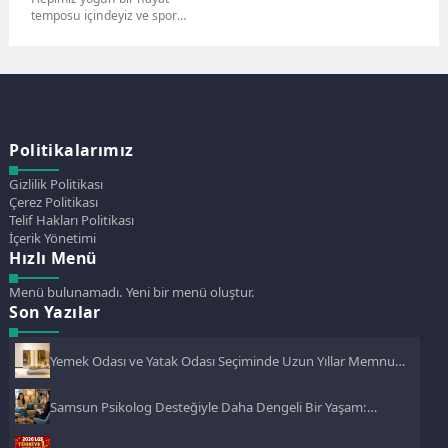
temposu içindeyiz ve spor
salonuna gitmek her zaman
mümkün olmuyor. İş,...
Politikalarımız
Gizlilik Politikası
Çerez Politikası
Telif Hakları Politikası
İçerik Yönetimi
Hızlı Menü
Menü bulunamadı. Yeni bir menü oluştur.
Son Yazılar
Yemek Odası ve Yatak Odası Seçiminde Uzun Yıllar Memnun
Kalmanın Püf Noktaları
Samsun Psikolog Desteğiyle Daha Dengeli Bir Yaşam:
Atakum’da Psikolojik Danışmanlığın Önemi