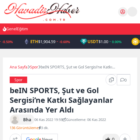
Skip
to
content
Genel
Eğitim
ETH
$1,904.59
USDT
$1.00
-0.50%
-0.60%
0.00%
Ana Sayfa
Spor
beIN SPORTS, Şut ve Gol Sergisi’ne Katkı
Sağlayanlar Arasında Yer Aldı
Spor
0
beIN SPORTS, Şut ve Gol
Sergisi’ne Katkı Sağlayanlar
Arasında Yer Aldı
Bha
06 Kas 2022 19:59
Güncelleme: 06 Kas 2022
136 Görüntüleme
3 dk.
0