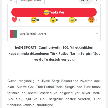
Tepki Ver
0
0
0
0
0
Yazı Özetini Göster
Özet bulunamadı.
beIN SPORTS, Cumhuriyetin 100. Yıl etkinlikleri
kapsamında düzenlenen Türk Futbol Tarihi Sergisi "Şut
ve Gol"e destek veriyor.
Cumhurbaşkanlığı Külliyesi Sergi Salonu'nda ziyarete açık
olan “Şut ve Gol: Türk Futbol Tarihi Sergisi”nde Türk futbol
tarihinin en önemli eserleri ve belgeleri yer alıyor. beIN
SPORTS, "Şut ve Gol" sergisine destek vererek, Türk
futboluna katkısını sürdürüyor.