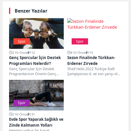
Benzer Yazılar
Spor
Spor
2 Yıl Önce
112
4 Yıl Önce
115
Genç Sporcular İçin Destek
Sezon Finalinde Türkkan-
Programları Nelerdir?
Erdener Zirvede
Genç Sporcular İçin Destek
Shell Helix 2022 Türkiye Ralli
Programlarının Önemi Genç
Şampiyonası 6. ve son yarışı olan
sporcular için destek
42. İstanbul Rallisi’ni, Castrol...
programları, onların spor
kariyerlerini geliştirmek...
Spor
2 Yıl Önce
131
Evde Spor Yaparak Sağlıklı ve
Zinde Kalmanın Yolları
Hepimiz yoğun bir hayat