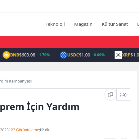
Teknoloji
Magazin
Kültür Sanat
BNB
$603.08
USDC
$1.00
XRP
$1.04
1.70%
0.00%
ardım Kampanyası
0
prem İçin Yardım
 2023
122 Görüntüleme
2 dk.