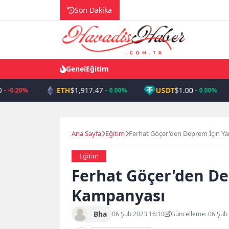
Skip
Son Dakika
to
content
Genel
Eğitim
ETH
$1,917.47
USDT
$1.00
-0.20%
0.00%
0.00%
Ana Sayfa
Eğitim
Ferhat Göçer'den Deprem İçin Y
Eğitim
Ferhat Göçer'den De
Kampanyası
Bha
06 Şub 2023 16:10
Güncelleme: 06 Şub