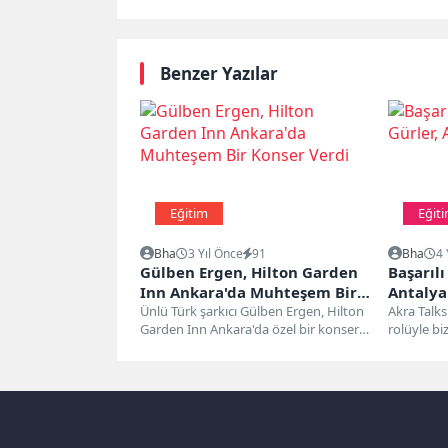
Benzer Yazılar
Eğitim
Eğit
Bha
3 Yıl Önce
91
Bha
4 
Gülben Ergen, Hilton Garden
Başarıl
Inn Ankara'da Muhteşem Bir
Antalyal
Konser Verdi
Ünlü Türk şarkıcı Gülben Ergen, Hilton
Akra Talks
Garden Inn Ankara'da özel bir konserle
rolüyle bi
katılımcılara unutulmaz bir...
Türk sinema