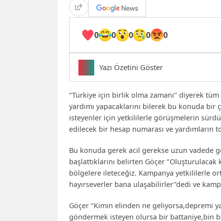
0
0
0
0
0
Yazı Özetini Göster
Özet bulunamadı.
‘’Türkiye için birlik olma zamanı’’ diyerek tüm
yardımı yapacaklarını bilerek bu konuda bir ç
isteyenler için yetkililerle görüşmelerin sürd
edilecek bir hesap numarası ve yardımların t
Bu konuda gerek acil gerekse uzun vadede gerek
başlattıklarını belirten Göçer ‘’Oluşturulacak k
bölgelere ileteceğiz. Kampanya yetkililerle o
hayırseverler bana ulaşabilirler’’dedi ve kamp
Göçer ‘’Kimin elinden ne geliyorsa,depremi y
göndermek isteyen olursa bir battaniye,bin ba