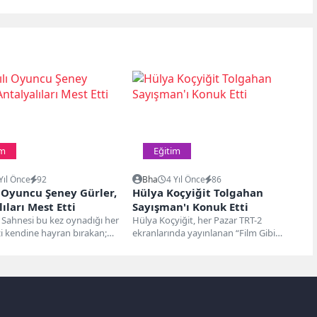
im
Eğitim
Yıl Önce
92
Bha
4 Yıl Önce
86
ı Oyuncu Şeney Gürler,
Hülya Koçyiğit Tolgahan
ıları Mest Etti
Sayışman'ı Konuk Etti
 Sahnesi bu kez oynadığı her
Hülya Koçyiğit, her Pazar TRT-2
zi kendine hayran bırakan;
ekranlarında yayınlanan “Film Gibi
, tiyatro,...
Hayatlar” programında bu hafta,
oyuncu Tolgahan...