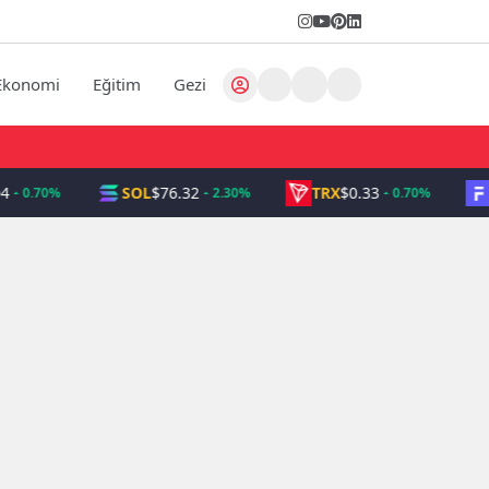
Ekonomi
Eğitim
Gezi
SOL
$76.32
TRX
$0.33
0.70%
2.30%
0.70%