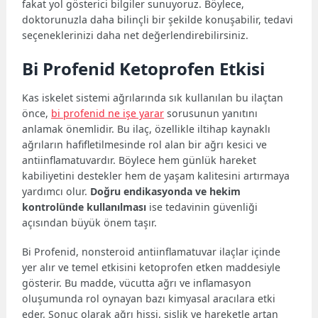
fakat yol gösterici bilgiler sunuyoruz. Böylece,
doktorunuzla daha bilinçli bir şekilde konuşabilir, tedavi
seçeneklerinizi daha net değerlendirebilirsiniz.
Bi Profenid Ketoprofen Etkisi
Kas iskelet sistemi ağrılarında sık kullanılan bu ilaçtan
önce,
bi profenid ne işe yarar
sorusunun yanıtını
anlamak önemlidir. Bu ilaç, özellikle iltihap kaynaklı
ağrıların hafifletilmesinde rol alan bir ağrı kesici ve
antiinflamatuvardır. Böylece hem günlük hareket
kabiliyetini destekler hem de yaşam kalitesini artırmaya
yardımcı olur.
Doğru endikasyonda ve hekim
kontrolünde kullanılması
ise tedavinin güvenliği
açısından büyük önem taşır.
Bi Profenid, nonsteroid antiinflamatuvar ilaçlar içinde
yer alır ve temel etkisini ketoprofen etken maddesiyle
gösterir. Bu madde, vücutta ağrı ve inflamasyon
oluşumunda rol oynayan bazı kimyasal aracılara etki
eder. Sonuç olarak ağrı hissi, şişlik ve hareketle artan