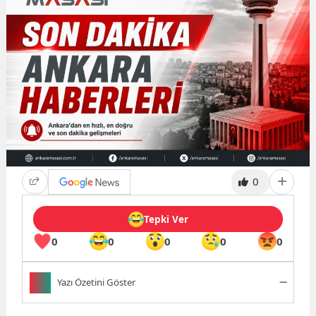
0
Tepki Ver
0
0
0
0
0
Yazı Özetini Göster