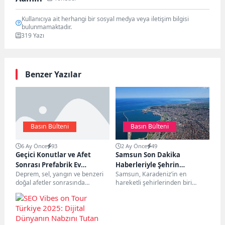
Kullanıcıya ait herhangi bir sosyal medya veya iletişim bilgisi
bulunmamaktadır.
319 Yazı
Benzer Yazılar
Basın Bülteni
Basın Bülteni
6 Ay Önce
93
2 Ay Önce
49
Geçici Konutlar ve Afet
Samsun Son Dakika
Sonrası Prefabrik Ev
Haberleriyle Şehrin
Deprem, sel, yangın ve benzeri
Samsun, Karadeniz’in en
Çözümleri
Gündemini Yakından Takip
doğal afetler sonrasında
hareketli şehirlerinden biri
Edin
barınma ihtiyacı, en acil ve
olarak her gün farklı gelişmelere
hayati konuların...
sahne oluyor. Yerel yönetim...