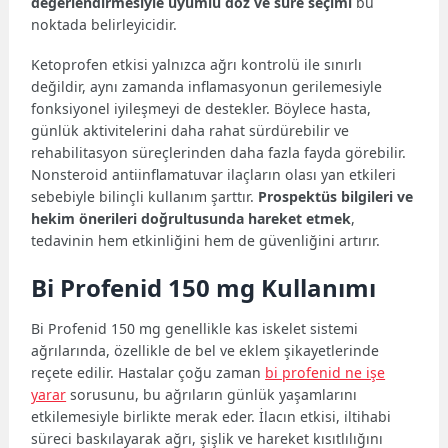
değerlendirmesiyle uyumlu doz ve süre seçimi
bu
noktada belirleyicidir.
Ketoprofen etkisi yalnızca ağrı kontrolü ile sınırlı
değildir, aynı zamanda inflamasyonun gerilemesiyle
fonksiyonel iyileşmeyi de destekler. Böylece hasta,
günlük aktivitelerini daha rahat sürdürebilir ve
rehabilitasyon süreçlerinden daha fazla fayda görebilir.
Nonsteroid antiinflamatuvar ilaçların olası yan etkileri
sebebiyle bilinçli kullanım şarttır.
Prospektüs bilgileri ve
hekim önerileri doğrultusunda hareket etmek
,
tedavinin hem etkinliğini hem de güvenliğini artırır.
Bi Profenid 150 mg Kullanımı
Bi Profenid 150 mg genellikle kas iskelet sistemi
ağrılarında, özellikle de bel ve eklem şikayetlerinde
reçete edilir. Hastalar çoğu zaman
bi profenid ne işe
yarar
sorusunu, bu ağrıların günlük yaşamlarını
etkilemesiyle birlikte merak eder. İlacın etkisi, iltihabi
süreci baskılayarak ağrı, şişlik ve hareket kısıtlılığını