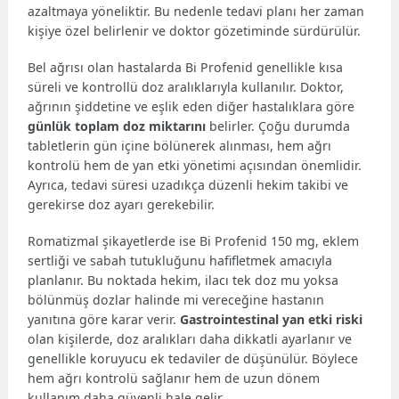
azaltmaya yöneliktir. Bu nedenle tedavi planı her zaman
kişiye özel belirlenir ve doktor gözetiminde sürdürülür.
Bel ağrısı olan hastalarda Bi Profenid genellikle kısa
süreli ve kontrollü doz aralıklarıyla kullanılır. Doktor,
ağrının şiddetine ve eşlik eden diğer hastalıklara göre
günlük toplam doz miktarını
belirler. Çoğu durumda
tabletlerin gün içine bölünerek alınması, hem ağrı
kontrolü hem de yan etki yönetimi açısından önemlidir.
Ayrıca, tedavi süresi uzadıkça düzenli hekim takibi ve
gerekirse doz ayarı gerekebilir.
Romatizmal şikayetlerde ise Bi Profenid 150 mg, eklem
sertliği ve sabah tutukluğunu hafifletmek amacıyla
planlanır. Bu noktada hekim, ilacı tek doz mu yoksa
bölünmüş dozlar halinde mi vereceğine hastanın
yanıtına göre karar verir.
Gastrointestinal yan etki riski
olan kişilerde, doz aralıkları daha dikkatli ayarlanır ve
genellikle koruyucu ek tedaviler de düşünülür. Böylece
hem ağrı kontrolü sağlanır hem de uzun dönem
kullanım daha güvenli hale gelir.