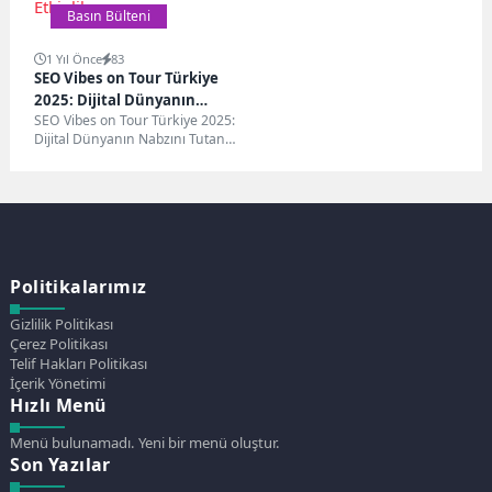
Basın Bülteni
1 Yıl Önce
83
SEO Vibes on Tour Türkiye
2025: Dijital Dünyanın
SEO Vibes on Tour Türkiye 2025:
Nabzını Tutan Etkinlik
Dijital Dünyanın Nabzını Tutan
EtkinlikSEO Vibes on Tour
Türkiye...
Politikalarımız
Gizlilik Politikası
Çerez Politikası
Telif Hakları Politikası
İçerik Yönetimi
Hızlı Menü
Menü bulunamadı. Yeni bir menü oluştur.
Son Yazılar