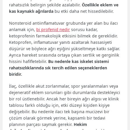
rahatsızlık belirgin şekilde azalabilir.
Özellikle eklem ve
kas kaynaklı ağrılarda
bu etki daha net hissedilebilir.
Nonsteroid antiinflamatuvar grubunda yer alan bu ilacı
anlamak için,
bi profenid nedir
sorusu kadar,
ketoprofenin farmakolojik etkisini bilmek de gereklidir.
Ketoprofen, inflamatuvar yanıtı azaltarak hassasiyeti
düşürür ve böylece ağrı eşiğini yükseltmeye katkı sağlar.
Ayrıca hareket sırasında ortaya çıkan sertlik ve gerginlik
hissini hafifletebilir.
Bu nedenle kas iskelet sistemi
rahatsızlıklarında sık tercih edilen seçeneklerden
biridir.
İlaç, özellikle akut zorlanmalar, spor yaralanmaları veya
dejeneratif eklem sorunları gibi durumlarda destekleyici
bir rol üstlenebilir. Ancak her bireyin ağrı algısı ve klinik
tablosu farklı olduğu için, etki düzeyi kişiden kişiye
değişebilir. Bu nedenle ilacı tek başına mucizevi bir
çözüm olarak görmek yerine, kapsamlı bir tedavi
planının parçası saymak gerekir.
Hekim