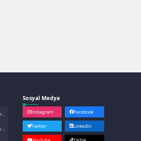
Sosyal Medya
Instagram
Facebook
ası
Twitter
LinkedIn
yle
YouTube
TikTok