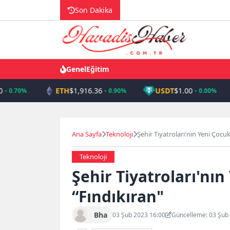
Skip
Son Dakika
to
content
Genel
Eğitim
ETH
$1,916.36
USDT
$1.00
0.70%
0.90%
0.00%
Ana Sayfa
Teknoloji
Şehir Tiyatroları'nın Yeni Çoc
Teknoloji
Şehir Tiyatroları'nı
“Fındıkıran"
Bha
03 Şub 2023 16:00
Güncelleme: 03 Şub