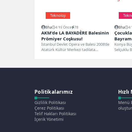
Teknoloji
Tekno
Bha
4 Yıl Önce
78
Bha
4 
AKM'de LA BAYADÈRE Balesinin
Çocuklar
Prömiyer Coşkusu!
Bayramı
İstanbul Devlet Opera ve Balesi 2008’de
eğlene
Konya Büyü
Atatürk Kültür Merkezi tadilata
Selçuklu B
girmeden önce sahneye koyduğu
düzenlenen
son...
Çocuk...
Politikalarımız
Hızlı
Gizlilik Politikası
Menü b
Çerez Politikası
oluştur
Telif Hakları Politikası
İçerik Yönetimi