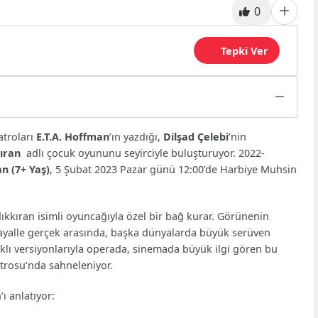
0
Tepki Ver
atroları
E.T.A. Hoffman
’ın yazdığı,
Dilşad Çelebi
’nin
kıran
adlı çocuk oyununu seyirciyle buluşturuyor. 2022-
an (7+ Yaş)
, 5 Şubat 2023 Pazar günü 12:00’de Harbiye Muhsin
ndıkkıran isimli oyuncağıyla özel bir bağ kurar. Görünenin
hayalle gerçek arasında, başka dünyalarda büyük serüven
klı versiyonlarıyla operada, sinemada büyük ilgi gören bu
trosu’nda sahneleniyor.
ı anlatıyor: