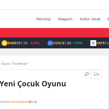
Teknoloji
Magazin
Kültür Sanat
BNB
$591.10
USDC
$1.00
XRP
$1.03
-0.20%
0.00%
uk Oyunu “Fındıkıran"
0
n Yeni Çocuk Oyunu
 2023
94 Görüntüleme
3 dk.