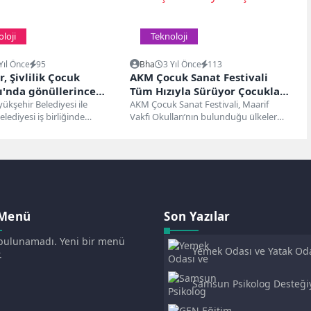
loji
Teknoloji
Yıl Önce
95
Bha
3 Yıl Önce
113
, Şivlilik Çocuk
AKM Çocuk Sanat Festivali
'nda gönüllerince
Tüm Hızıyla Sürüyor Çocuklar
cek
kşehir Belediyesi ile
Kardeşlik Dansıyla Coştu
AKM Çocuk Sanat Festivali, Maarif
elediyesi iş birliğinde
Vakfı Okulları’nın bulunduğu ülkeler
 ve 5 gün sürecek “Şivlilik
arasında yer alan Venezuela, Mali ve...
 Menü
Son Yazılar
ulunamadı. Yeni bir menü
Yemek Odası ve Yatak Od
.
Seçiminde Uzun Yıllar
Memnun Kalmanın Püf
Samsun Psikolog Desteği
Noktaları
Daha Dengeli Bir Yaşam:
Atakum’da Psikolojik