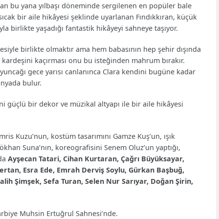
ndan bu yana yılbaşı döneminde sergilenen en popüler bale
ıcak bir aile hikâyesi şeklinde uyarlanan Fındıkkıran, küçük
la birlikte yaşadığı fantastik hikâyeyi sahneye taşıyor.
ilesiyle birlikte olmaktır ama hem babasının hep şehir dışında
ın kardeşini kaçırması onu bu isteğinden mahrum bırakır.
 oyuncağı gece yarısı canlanınca Clara kendini bugüne kadar
dünyada bulur.
 güçlü bir dekor ve müzikal altyapı ile bir aile hikâyesi
omris Kuzu’nun, kostüm tasarımını Gamze Kuş’un, ışık
Gökhan Suna’nın, koreografisini Senem Oluz’un yaptığı,
nda
Ayşecan Tatari, Cihan Kurtaran, Çağrı Büyüksayar,
ertan, Esra Ede, Emrah Derviş Soylu, Gürkan Başbuğ,
ih Şimşek, Sefa Turan, Selen Nur Sarıyar, Doğan Şirin,
Harbiye Muhsin Ertuğrul Sahnesi’nde.