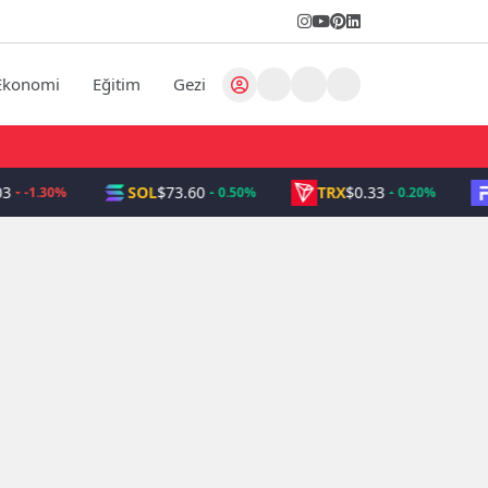
Ekonomi
Eğitim
Gezi
SOL
$73.60
TRX
$0.33
-1.30%
0.50%
0.20%