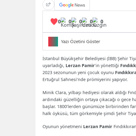
0
0
0
0
0
Yazı Özetini Göster
Özet bulunamadı.
İstanbul Büyükşehir Belediyesi (İBB) Şehir Tiy
uyarladığı,
Lerzan Pamir
’in yönettiği
Fındık
2023 sezonunun yeni çocuk oyunu
Fındıkkır
Ertuğrul Sahnesi’nde prömiyerini yapıyor.
Minik Clara, yılbaşı hediyesi olarak aldığı Fı
ardındaki güzelliğin ortaya çıkacağı o gece 
başlar. 1800’lerden günümüze birbirinden far
halk öyküsü, tüm görkemiyle şimdi Şehir Tiya
Oyunun yönetmeni
Lerzan Pamir
Fındıkkıran’