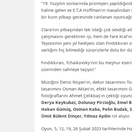
“19. Yüzyılın sonlarında prömiyeri yapıldığı
haline gelen ve E.T.A Hoffman’ın masalından s
bir kızın yılbaşı gecesinde canlanan oyuncağıy
Clara’nın yılbaşından tek isteği çok sevdiği a
çalışmasını gerektiren işi, hem de Fare Kral’
Teyzesinin yeni yıl hediyesi olan Fındıkkıran
varlığını hiç bilmediği sürprizlerle dolu bir 
Fındıkkıran, Tchaikovsky’nin bu meşhur eserini
üzerinden sahneye taşıyor.”
Müziğini Deniz Noyan’ın, dekor tasarımını T
tasarımını Osman Aktan’ın, efekt tasarımını 
fotoğraflarını Ahmet Çelikbaş’ın çektiği oyu
Derya Keykubat, Dolunay Pircioğlu, Emel B
Hakan Gümüş, Osman Kaba, Pelin Budak, Sal
Ümit Bülent Dinçer, Yılmaz Aydın
rol alıyor.
Oyun, 5, 12, 19, 26 Şubat 2023 tarihlerinde 